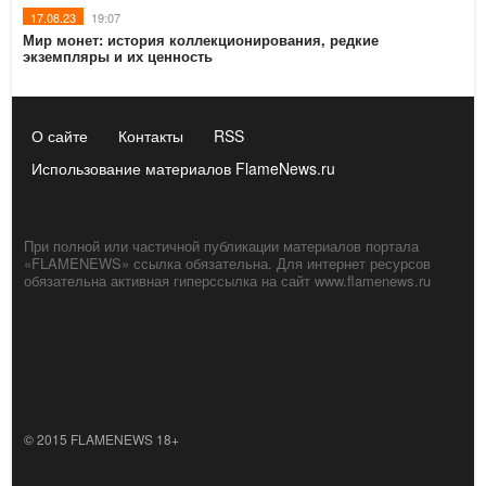
17.08.23
19:07
Мир монет: история коллекционирования, редкие
экземпляры и их ценность
О сайте
Контакты
RSS
Использование материалов FlameNews.ru
При полной или частичной публикации материалов портала
«FLAMENEWS» ссылка обязательна. Для интернет ресурсов
обязательна активная гиперссылка на сайт www.flamenews.ru
© 2015 FLAMENEWS 18+