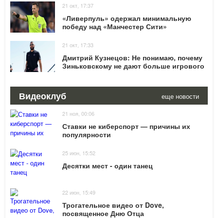
21 окт, 17:37
«Ливерпуль» одержал минимальную
победу над «Манчестер Сити»
21 окт, 17:33
Дмитрий Кузнецов: Не понимаю, почему
Зиньковскому не дают больше игрового
времени в Спартаке
Видеоклуб
еще новости
21 ноя, 00:06
Ставки не киберспорт — причины их
популярности
25 июн, 15:52
Десятки мест - один танец
22 июн, 15:49
Трогательное видео от Dove,
посвященное Дню Отца