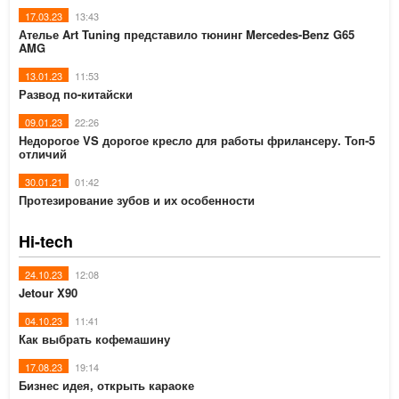
17.03.23
13:43
Ателье Art Tuning представило тюнинг Mercedes-Benz G65
AMG
13.01.23
11:53
Развод по-китайски
09.01.23
22:26
Недорогое VS дорогое кресло для работы фрилансеру. Топ-5
отличий
30.01.21
01:42
Протезирование зубов и их особенности
Hi-tech
24.10.23
12:08
Jetour X90
04.10.23
11:41
Как выбрать кофемашину
17.08.23
19:14
Бизнес идея, открыть караоке