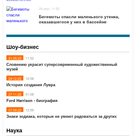
09 июн, 11:52
Бегемоты спасли маленького утенка,
оказавшегося у них в бассейне
Шоу-бизнес
21.05.23
11:52
Словению украсит суперсовременный художественный
музей
24.12.22
16:58
История создания Лувра
27.11.22
01:08
Ford Harrison - биография
07.09.22
12:59
Знаки зодиака, которые не умеют радоваться за других
Наука